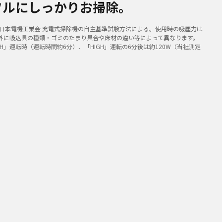
フルにしっかりお掃除。
 日本電機工業会 充電式掃除機の自主基準試験方法による。使用時の吸塵力は
外に吸込具の種類・ゴミのたまり具合や床材の違い等によって異なります。
IGH」運転時（運転時間約6分）、「HIGH」運転の6分後は約120W（当社測定
。
★2
150W
のハイパワーで本体質量2.0kg(スティック時)を実現
ブラシ」＆フィルターレスでお手入れの負担を軽減
ンサー」でキレイが見える！だから清潔
 日本電機工業会 充電式掃除機の自主基準試験方法による。使用時の吸塵力は
外に吸込具の種類・ゴミのたまり具合や床材の違い等によって異なります。
IGH」運転時（運転時間約6分）、「HIGH」運転の6分後は約120W（当社測定
。
る