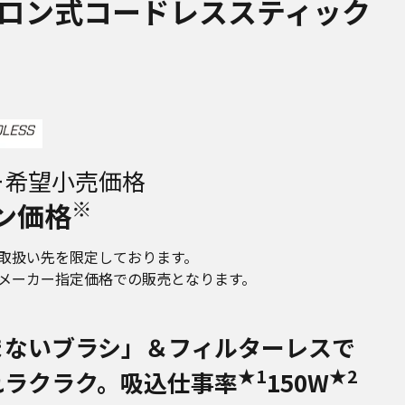
ロン式コードレススティック
ー希望小売価格
※
ン価格
取扱い先を限定しております。
メーカー指定価格での販売となります。
まないブラシ」＆フィルターレスで
★1
★2
れラクラク。吸込仕事率
150W