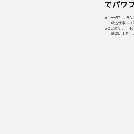
でパワ
★
1
一般社団法人
吸込仕事率以
★
2
150Wは「H
基準による）
★1
吸込仕事率
「からまない
「クリーンセ
★
1
一般社団法人
吸込仕事率以
★
2
150Wは「H
基準による）
シェアす