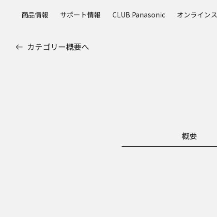
メ
商品情報
サポート情報
CLUB Panasonic
オンライン
イ
ン
コ
カテゴリー概要へ
ン
テ
ン
ツ
に
ス
キ
ッ
概要
プ