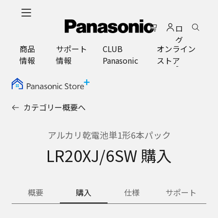
メ
イ
ロ
ン
グ
コ
商品
サポート
CLUB
オンライン
イ
ン
情報
情報
Panasonic
ストア
ン
テ
ン
ツ
に
カテゴリー概要へ
ス
キ
ッ
アルカリ乾電池単1形6本パック
プ
LR20XJ/6SW 購入
概要
購入
仕様
サポート