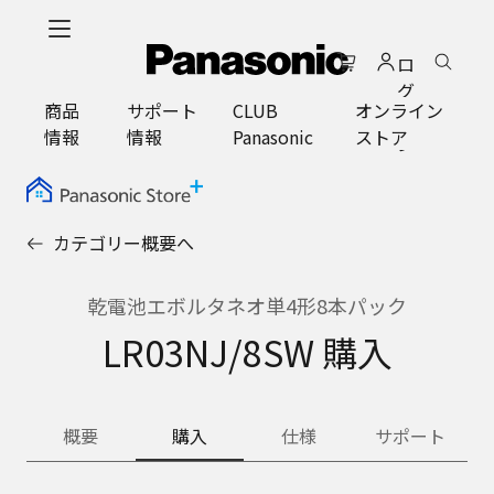
メ
イ
ロ
ン
グ
コ
商品
サポート
CLUB
オンライン
イ
ン
情報
情報
Panasonic
ストア
ン
テ
ン
ツ
に
カテゴリー概要へ
ス
キ
ッ
乾電池エボルタネオ単4形8本パック
プ
LR03NJ/8SW 購入
概要
購入
仕様
サポート