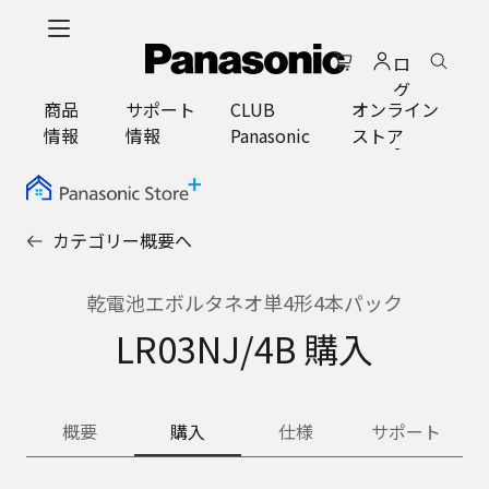
メ
イ
ロ
ン
グ
コ
商品
サポート
CLUB
オンライン
イ
ン
情報
情報
Panasonic
ストア
ン
テ
ン
ツ
に
カテゴリー概要へ
ス
キ
ッ
乾電池エボルタネオ単4形4本パック
プ
LR03NJ/4B 購入
概要
購入
仕様
サポート