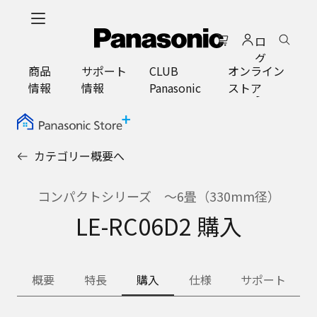
メ
イ
ロ
ン
グ
コ
商品
サポート
CLUB
オンライン
イ
ン
情報
情報
Panasonic
ストア
ン
テ
ン
ツ
に
カテゴリー概要へ
ス
キ
ッ
コンパクトシリーズ ～6畳（330mm径）
プ
LE-RC06D2 購入
概要
特長
購入
仕様
サポート