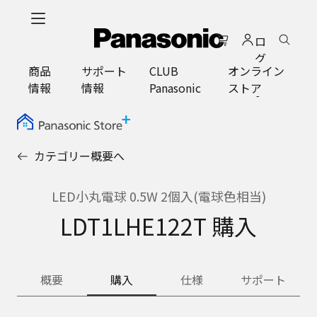
メ
イ
ロ
ン
グ
コ
商品
サポート
CLUB
オンライン
イ
ン
情報
情報
Panasonic
ストア
ン
テ
ン
ツ
に
カテゴリー概要へ
ス
キ
ッ
LED小丸電球 0.5W 2個入(電球色相当)
プ
LDT1LHE122T 購入
概要
購入
仕様
サポート