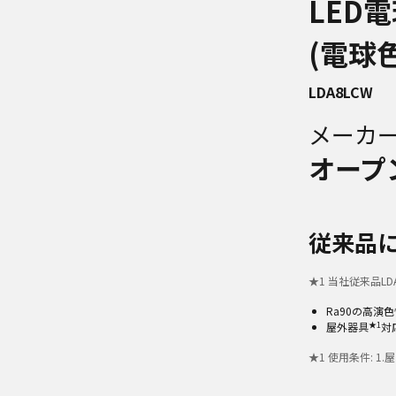
LED
(電球
LDA8LCW
メーカ
オープ
従来品
★
1
当社従来品LD
Ra90の高演
★1
屋外器具
対
★
1
使用条件: 1