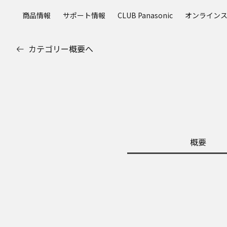
メ
商品情報
サポート情報
CLUB Panasonic
オンライン
イ
ン
コ
カテゴリー概要へ
ン
テ
ン
ツ
に
ス
キ
ッ
概要
プ