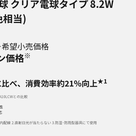
電球 クリア電球タイプ 8.2W
色相当)
ー希望小売価格
※
ン価格
★1
に比べ、消費効率約21％向上
A10LCWとの比較
色性
応
.屋内配線 2.直射日光が当たらない 3.防湿･防雨型器具にて使用