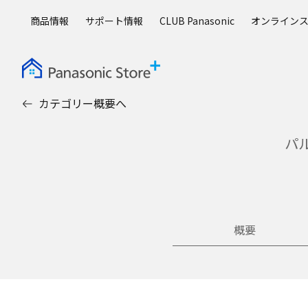
メ
商品情報
サポート情報
CLUB Panasonic
オンライン
イ
ン
コ
ン
テ
カテゴリー概要へ
ン
ツ
に
パル
ス
キ
ッ
プ
概要