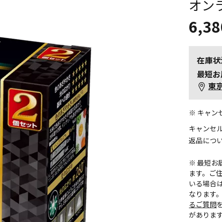
オン
6,38
在庫状
最短お
東
※ キャ
キャンセ
返品につ
※ 最短
ます。ご住
いる場合
なります
るご質問
がありま