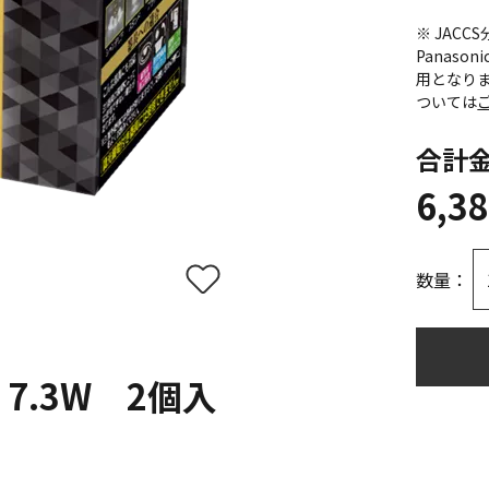
※ JAC
Panas
用となり
ついては
合計
6,3
数量：
 7.3W 2個入