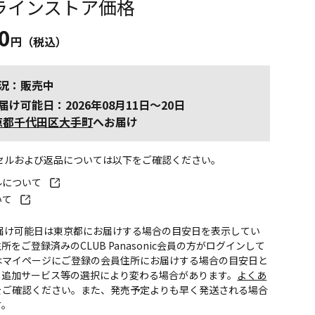
ラインストア価格
0
円（税込）
況：販売中
届け可能日：2026年08月11日～20日
京都千代田区大手町
へお届け
ンセルおよび返品については以下をご確認ください。
ルについて
いて
お届け可能日は東京都にお届けする場合の目安日を表示してい
所をご登録済みのCLUB Panasonic会員の方がログインして
はマイページにご登録の会員住所にお届けする場合の目安日と
。追加サービス等の選択により変わる場合があります。
よくあ
をご確認ください。また、発売予定よりも早く発送される場合
す。