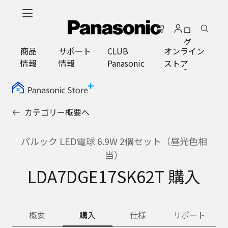
メ
イ
ロ
ン
グ
コ
商品
サポート
CLUB
オンライン
イ
ン
情報
情報
Panasonic
ストア
ン
テ
ン
ツ
に
カテゴリー概要へ
ス
キ
ッ
パルック LED電球 6.9W 2個セット（昼光色相
プ
当）
LDA7DGE17SK62T 購入
概要
購入
仕様
サポート