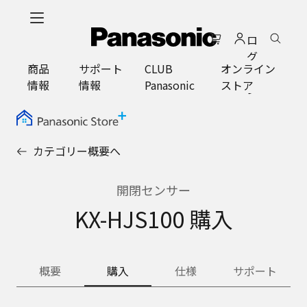
メ
イ
ロ
ン
グ
コ
商品
サポート
CLUB
オンライン
イ
ン
情報
情報
Panasonic
ストア
ン
テ
ン
ツ
に
カテゴリー概要へ
ス
キ
ッ
開閉センサー
プ
KX-HJS100 購入
概要
購入
仕様
サポート