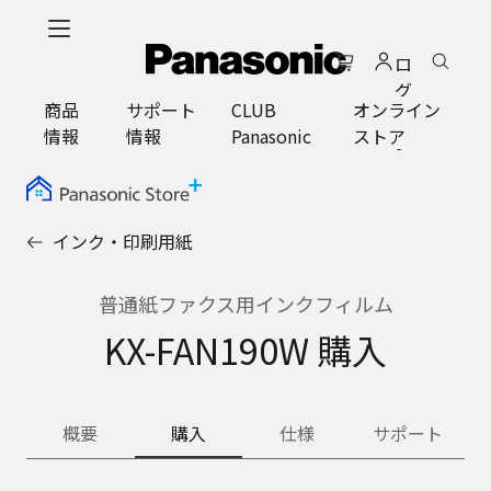
メ
イ
ロ
ン
グ
コ
商品
サポート
CLUB
オンライン
イ
ン
情報
情報
Panasonic
ストア
ン
テ
ン
ツ
に
インク・印刷用紙
ス
キ
ッ
普通紙ファクス用インクフィルム
プ
KX-FAN190W 購入
概要
購入
仕様
サポート