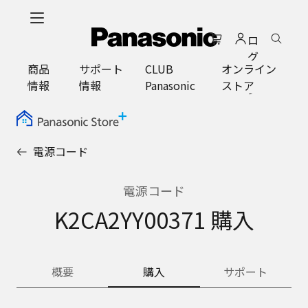
メ
イ
ロ
ン
グ
コ
商品
サポート
CLUB
オンライン
イ
ン
情報
情報
Panasonic
ストア
ン
テ
ン
ツ
に
電源コード
ス
キ
ッ
電源コード
プ
K2CA2YY00371 購入
概要
購入
サポート