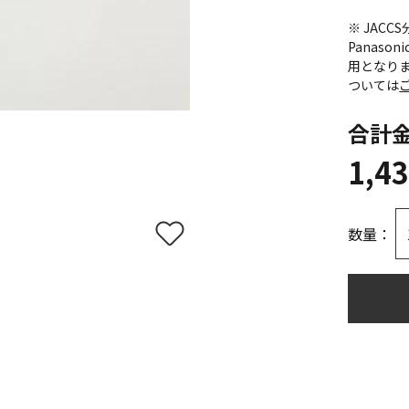
※ JAC
Panas
用となり
ついては
合計
1,4
数量：