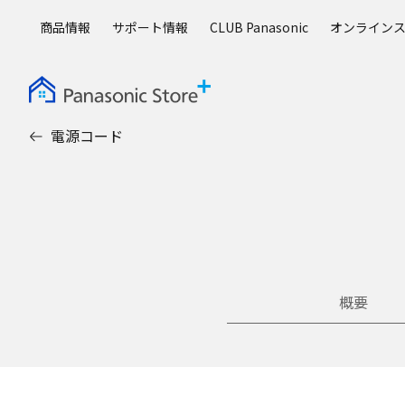
メ
商品情報
サポート情報
CLUB Panasonic
オンライン
イ
ン
コ
ン
テ
電源コード
ン
ツ
に
ス
キ
ッ
プ
概要