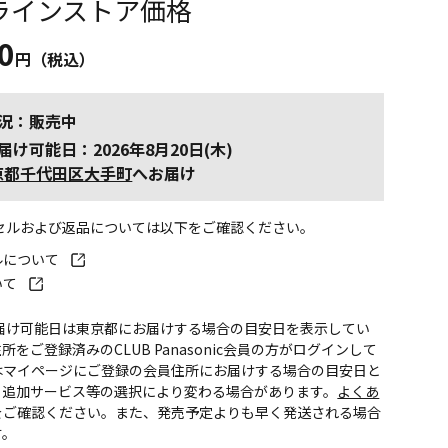
ラインストア価格
0
円（税込）
況：販売中
届け可能日：2026年8月20日(木)
京都千代田区大手町
へお届け
ンセルおよび返品については以下をご確認ください。
ルについて
いて
お届け可能日は東京都にお届けする場合の目安日を表示してい
所をご登録済みのCLUB Panasonic会員の方がログインして
はマイページにご登録の会員住所にお届けする場合の目安日と
。追加サービス等の選択により変わる場合があります。
よくあ
をご確認ください。また、発売予定よりも早く発送される場合
す。