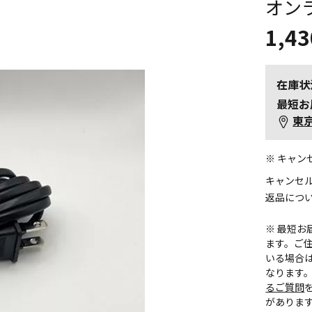
オン
1,43
在庫状
最短お
東
※ キャ
キャンセ
返品につ
※ 最短
ます。ご住
いる場合
なります
るご質問
がありま