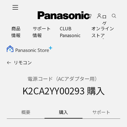
メ
イ
ロ
ン
グ
コ
商品
サポート
CLUB
オンライン
イ
ン
情報
情報
Panasonic
ストア
ン
テ
ン
ツ
に
リモコン
ス
キ
ッ
電源コード（ACアダプター用）
プ
K2CA2YY00293 購入
概要
購入
サポート