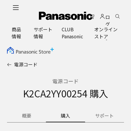
メ
イ
ロ
ン
グ
コ
商品
サポート
CLUB
オンライン
イ
ン
情報
情報
Panasonic
ストア
ン
テ
ン
ツ
に
電源コード
ス
キ
ッ
電源コード
プ
K2CA2YY00254 購入
概要
購入
サポート