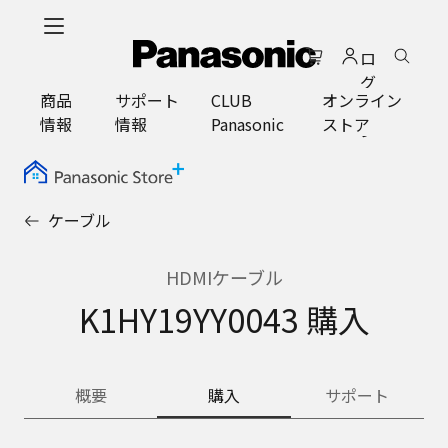
メ
イ
ロ
ン
グ
コ
商品
サポート
CLUB
オンライン
イ
ン
情報
情報
Panasonic
ストア
ン
テ
ン
ツ
に
ケーブル
ス
キ
ッ
HDMIケーブル
プ
K1HY19YY0043 購入
概要
購入
サポート