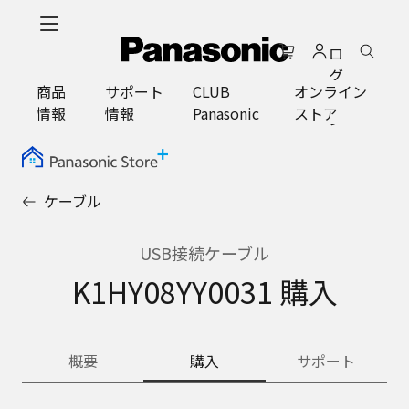
メ
イ
ロ
ン
グ
コ
商品
サポート
CLUB
オンライン
イ
ン
情報
情報
Panasonic
ストア
ン
テ
ン
ツ
に
ケーブル
ス
キ
ッ
USB接続ケーブル
プ
K1HY08YY0031 購入
概要
購入
サポート