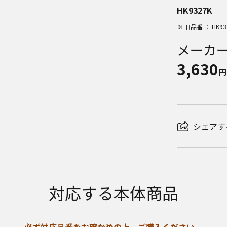
HK9327K
※ 旧品番 ： HK93
メーカ
3,630
円
シェアす
対応する本体商品