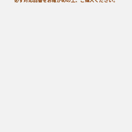
必ず対応品番をお確かめの上、ご購入ください。
HHFZ4208/HHFZ4214/HHFZ4215/HHFZ4220/HHFZ4235/HHF
FZ4343/HHFZ43...
もっと見る