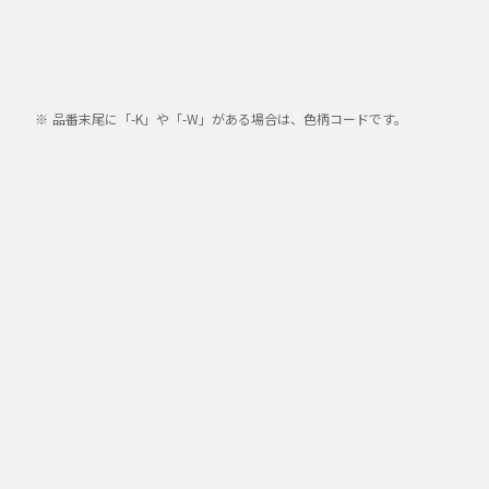
品番末尾に「-K」や「-W」がある場合は、色柄コードです。
HH-
LC465NH/HHFZ4140/HHFZ4162/HHFZ4190/HHFZ4191/
FZ4310/HHFZ4314/HHFZ4315/HHFZ4320/HHFZ4335/HH