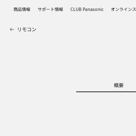
メ
商品情報
サポート情報
CLUB Panasonic
オンライン
イ
ン
コ
リモコン
ン
テ
ン
ツ
に
ス
キ
ッ
概要
プ