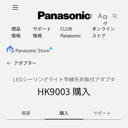
メ
イ
ロ
ン
グ
コ
商品
サポート
CLUB
オンライン
イ
ン
情報
情報
Panasonic
ストア
ン
テ
ン
ツ
に
アダプター
ス
キ
ッ
LEDシーリングライト竿縁天井取付アダプタ
プ
HK9003 購入
概要
購入
サポート