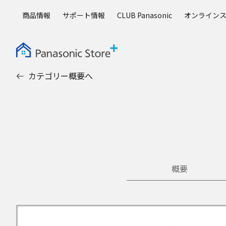
メ
商品情報
サポート情報
CLUB Panasonic
オンライン
イ
ン
コ
ン
テ
カテゴリー概要へ
ン
ツ
に
ス
キ
ッ
プ
概要