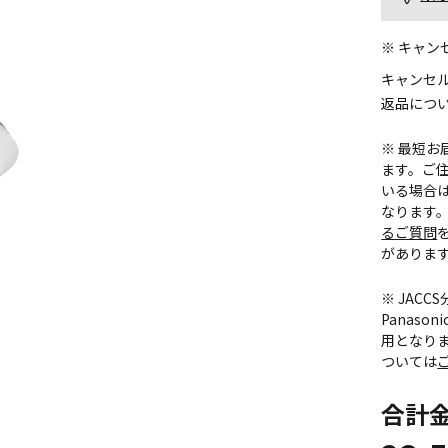
※ キャ
キャンセ
返品につ
※ 最短
ます。ご住
いる場合
なります
るご質問
がありま
※ JAC
Panas
用となり
ついては
合計