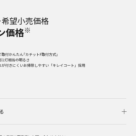
ー希望小売価格
※
ン価格
で取付かんたん｢カチットF取付方式｣
形1灯相当の明るさ
れが付きにくいお掃除しやすい「キレイコート」採用
る