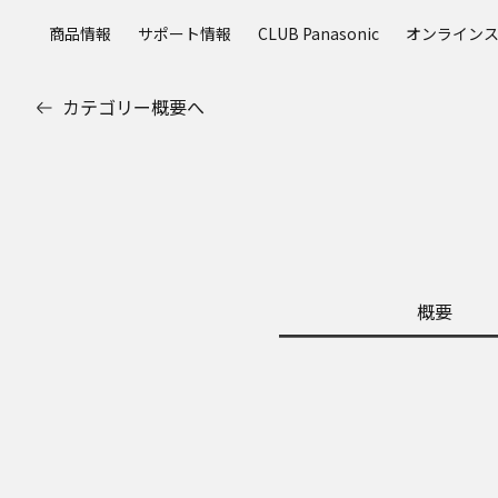
メ
商品情報
サポート情報
CLUB Panasonic
オンライン
イ
ン
コ
カテゴリー概要へ
ン
テ
ン
ツ
に
ス
キ
ッ
概要
プ