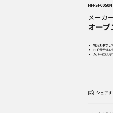
HH-SF0050N
メーカ
オープ
電気工事なし
Ｈｆ蛍光灯32
カバーには汚
シェアす