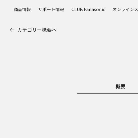
メ
商品情報
サポート情報
CLUB Panasonic
オンライン
イ
ン
コ
カテゴリー概要へ
ン
テ
ン
ツ
に
ス
キ
ッ
概要
プ