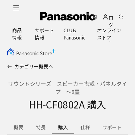
メ
イ
ロ
ン
グ
コ
商品
サポート
CLUB
オンライン
イ
ン
情報
情報
Panasonic
ストア
ン
テ
ン
ツ
に
カテゴリー概要へ
ス
キ
ッ
サウンドシリーズ スピーカー搭載・パネルタイ
プ
プ 〜8畳
HH-CF0802A 購入
概要
特長
購入
仕様
サポート