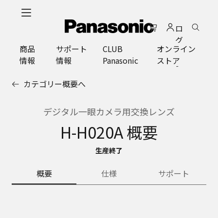
メ
イ
ロ
ン
グ
コ
商品
サポート
CLUB
オンライン
イ
ン
情報
情報
Panasonic
ストア
ン
テ
ン
カテゴリー概要へ
ツ
に
ス
デジタル一眼カメラ用交換レンズ
キ
H-H020A 概要
ッ
プ
生産終了
概要
仕様
サポート