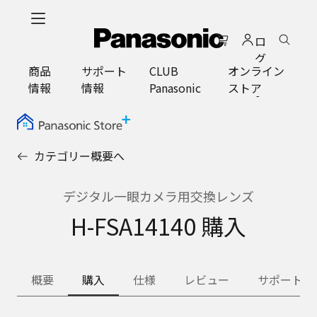
メ
イ
ロ
ン
グ
コ
商品
サポート
CLUB
オンライン
イ
ン
情報
情報
Panasonic
ストア
ン
テ
ン
ツ
に
カテゴリー概要へ
ス
キ
ッ
デジタル一眼カメラ用交換レンズ
プ
H-FSA14140 購入
概要
購入
仕様
レビュー
サポート