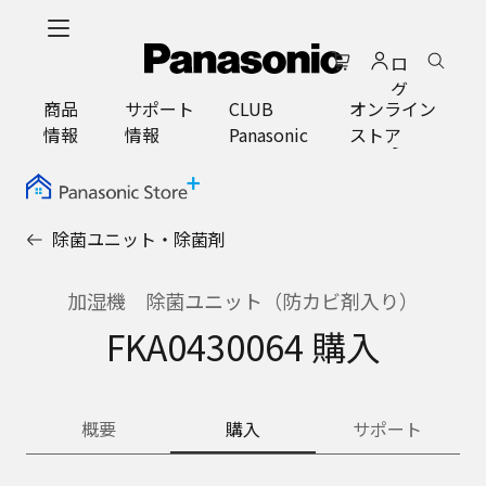
メ
イ
ロ
ン
グ
コ
商品
サポート
CLUB
オンライン
イ
ン
情報
情報
Panasonic
ストア
ン
テ
ン
ツ
に
除菌ユニット・除菌剤
ス
キ
ッ
加湿機 除菌ユニット（防カビ剤入り）
プ
FKA0430064 購入
概要
購入
サポート