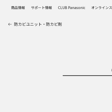
メ
商品情報
サポート情報
CLUB Panasonic
オンライン
イ
ン
コ
防カビユニット・防カビ剤
ン
テ
ン
ツ
に
ス
キ
ッ
プ