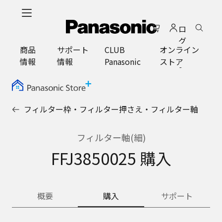
メ
イ
ロ
ン
グ
コ
商品
サポート
CLUB
オンライン
イ
ン
情報
情報
Panasonic
ストア
ン
テ
ン
ツ
に
フィルター枠・フィルター押さえ・フィルター軸
ス
キ
ッ
フィルター軸(細)
プ
FFJ3850025 購入
概要
購入
サポート