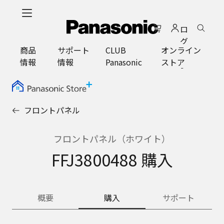
メ
イ
ロ
ン
グ
コ
商品
サポート
CLUB
オンライン
イ
ン
情報
情報
Panasonic
ストア
ン
テ
ン
ツ
に
フロントパネル
ス
キ
ッ
フロントパネル（ホワイト）
プ
FFJ3800488 購入
概要
購入
サポート