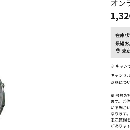
オン
1,32
在庫状
最短お
東
※ キャ
キャンセ
返品につ
※ 最短
ます。ご住
いる場合
なります
るご質問
がありま