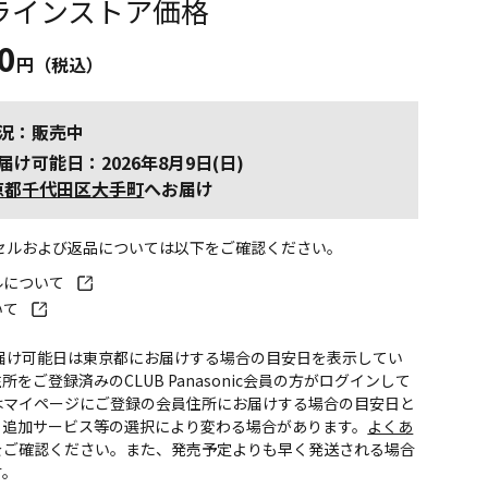
ラインストア価格
0
円（税込）
況：販売中
届け可能日：2026年8月9日(日)
京都千代田区大手町
へお届け
ンセルおよび返品については以下をご確認ください。
ルについて
いて
お届け可能日は東京都にお届けする場合の目安日を表示してい
所をご登録済みのCLUB Panasonic会員の方がログインして
はマイページにご登録の会員住所にお届けする場合の目安日と
。追加サービス等の選択により変わる場合があります。
よくあ
をご確認ください。また、発売予定よりも早く発送される場合
す。