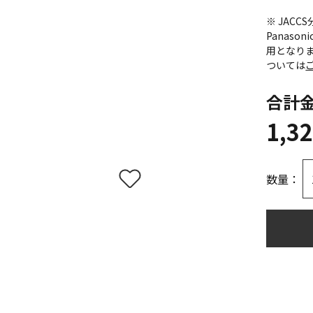
※ JAC
Panas
用となり
ついては
合計
1,3
数量：