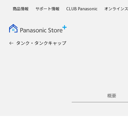
メ
商品情報
サポート情報
CLUB Panasonic
オンライン
イ
ン
コ
ン
テ
タンク・タンクキャップ
ン
ツ
に
ス
キ
ッ
プ
概要