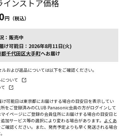
ラインストア価格
0
円（税込）
況：販売中
届け可能日：2026年8月11日(火)
京都千代田区大手町
へお届け
ンセルおよび返品については以下をご確認ください。
ルについて
いて
お届け可能日は東京都にお届けする場合の目安日を表示してい
所をご登録済みのCLUB Panasonic会員の方がログインして
はマイページにご登録の会員住所にお届けする場合の目安日と
。追加サービス等の選択により変わる場合があります。
よくあ
をご確認ください。また、発売予定よりも早く発送される場合
す。