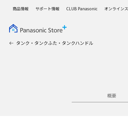
メ
商品情報
サポート情報
CLUB Panasonic
オンライン
イ
ン
コ
ン
テ
タンク・タンクふた・タンクハンドル
ン
ツ
に
ス
キ
ッ
プ
概要