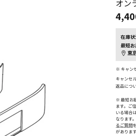
オン
4,40
在庫状
最短お
東
※ キャ
キャンセ
返品につ
※ 最短
ます。ご住
いる場合
なります
るご質問
がありま