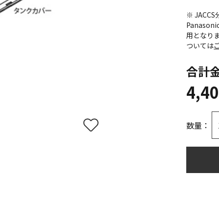
※ JAC
Panas
用となり
ついては
合計
4,4
数量：