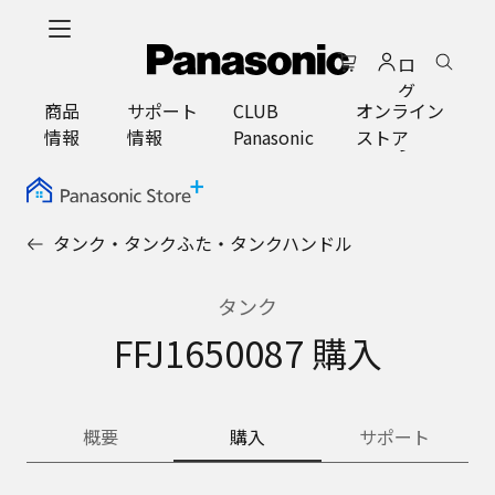
メ
イ
ロ
ン
グ
コ
商品
サポート
CLUB
オンライン
イ
ン
情報
情報
Panasonic
ストア
ン
テ
ン
ツ
に
タンク・タンクふた・タンクハンドル
ス
キ
ッ
タンク
プ
FFJ1650087 購入
概要
購入
サポート