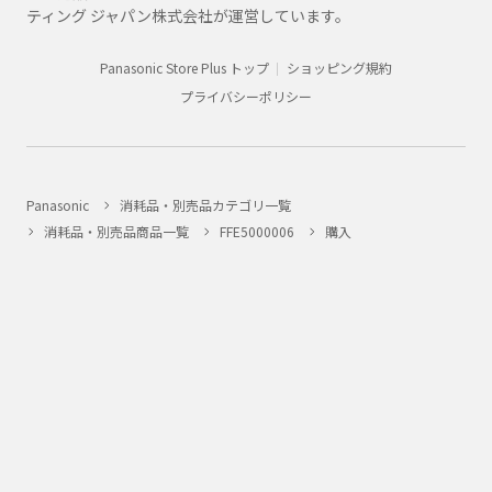
ティング ジャパン株式会社が運営しています。
Panasonic Store Plus トップ
ショッピング規約
プライバシーポリシー
Panasonic
消耗品・別売品カテゴリ一覧
消耗品・別売品商品一覧
FFE5000006
購入
法人向け製品・ソリューション
グループ企業情報
CLUB Panasonic会員が使えるアプリ/サービス一覧
SNSアカウント一覧
サイトマップ
サイトのご利用にあたって
ウェブアクセシビリティ方針
個人情報保護方針
会員利用規約/プライバシーポリシー
お客様からお預かりしたパーソナルデータについて