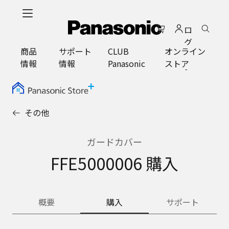
メ
イ
ロ
ン
グ
コ
商品
サポート
CLUB
オンライン
イ
ン
情報
情報
Panasonic
ストア
ン
テ
ン
ツ
に
その他
ス
キ
ッ
ガードカバー
プ
FFE5000006 購入
概要
購入
サポート