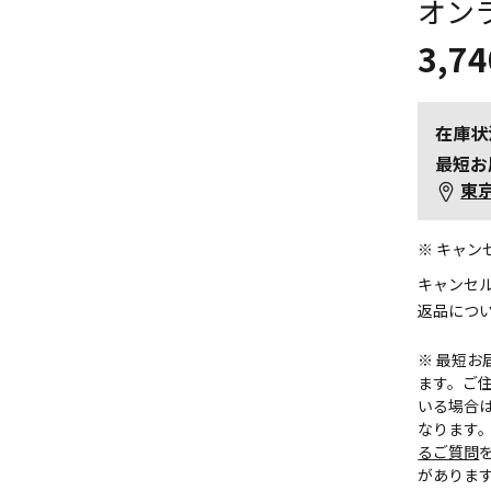
オン
3,74
在庫状
最短お
東
※ キャ
キャンセ
返品につ
※ 最短
ます。ご住
いる場合
なります
るご質問
がありま