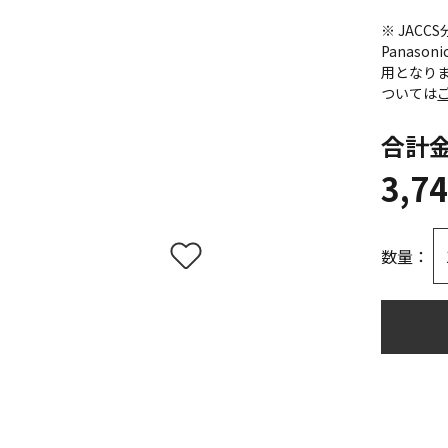
※ JAC
Panas
用となり
ついては
合計
3,7
数量：