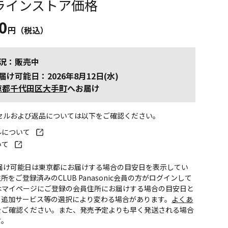
ラインストア価格
0
円（税込）
況：販売中
届け可能日：2026年8月12日(水)
京都千代田区大手町
へお届け
ンセルおよび返品については以下をご確認ください。
ルについて
いて
お届け可能日は東京都にお届けする場合の目安日を表示してい
所をご登録済みのCLUB Panasonic会員の方がログインして
はマイページにご登録の会員住所にお届けする場合の目安日と
。追加サービス等の選択により変わる場合があります。
よくあ
をご確認ください。また、発売予定よりも早く発送される場合
す。