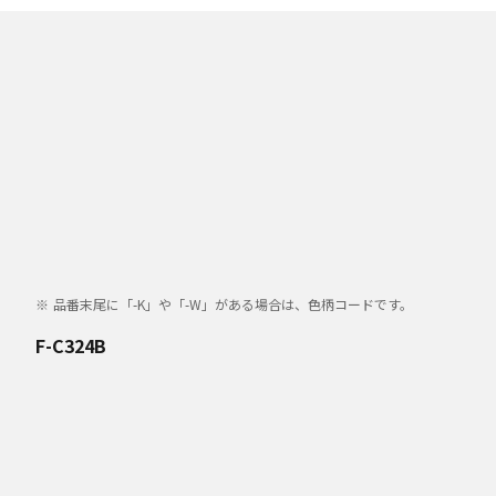
品番末尾に「-K」や「-W」がある場合は、色柄コードです。
F-C324B