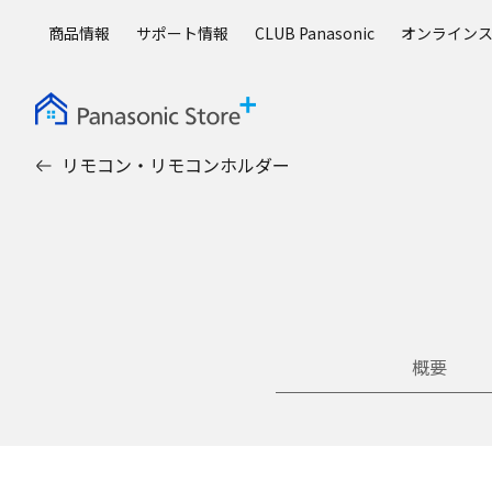
メ
商品情報
サポート情報
CLUB Panasonic
オンライン
イ
ン
コ
ン
テ
リモコン・リモコンホルダー
ン
ツ
に
ス
キ
ッ
プ
概要