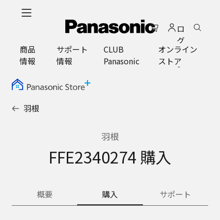
メ
イ
ロ
ン
グ
コ
商品
サポート
CLUB
オンライン
イ
ン
情報
情報
Panasonic
ストア
ン
テ
ン
ツ
に
羽根
ス
キ
ッ
羽根
プ
FFE2340274 購入
概要
購入
サポート