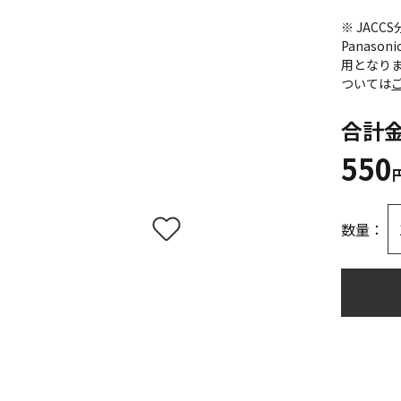
※ JAC
Panas
用となり
ついては
合計
550
数量：