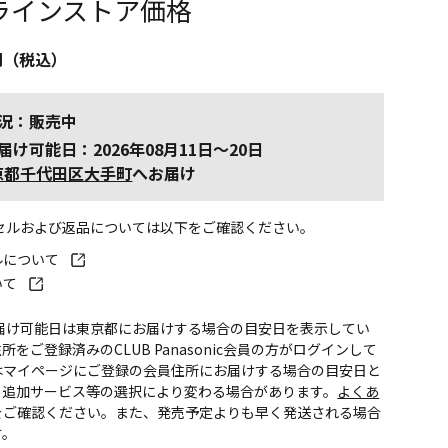
ラインストア価格
円（税込）
況：販売中
届け可能日：2026年08月11日～20日
京都千代田区大手町
へお届け
ンセルおよび返品については以下をご確認ください。
ルについて
いて
お届け可能日は東京都にお届けする場合の目安日を表示してい
所をご登録済みのCLUB Panasonic会員の方がログインして
はマイページにご登録の会員住所にお届けする場合の目安日と
。追加サービス等の選択により変わる場合があります。
よくあ
をご確認ください。また、発売予定よりも早く発送される場合
す。