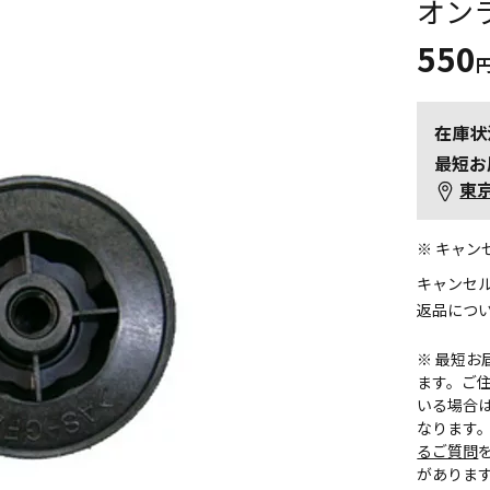
オン
550
在庫状
最短お
東
※ キャ
キャンセ
返品につ
※ 最短
ます。ご住
いる場合
なります
るご質問
がありま