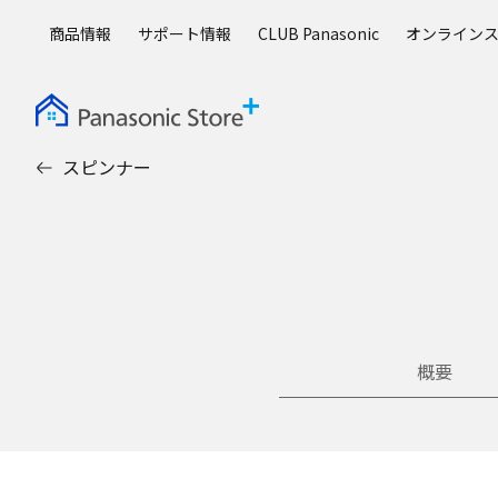
メ
商品情報
サポート情報
CLUB Panasonic
オンライン
イ
ン
コ
ン
テ
スピンナー
ン
ツ
に
ス
キ
ッ
プ
概要