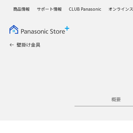
メ
商品情報
サポート情報
CLUB Panasonic
オンライン
イ
ン
コ
ン
テ
壁掛け金具
ン
ツ
に
ス
キ
ッ
プ
概要