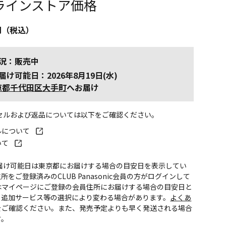
ラインストア価格
円（税込）
況：販売中
届け可能日：2026年8月19日(水)
京都千代田区大手町
へお届け
ンセルおよび返品については以下をご確認ください。
ルについて
いて
お届け可能日は東京都にお届けする場合の目安日を表示してい
所をご登録済みのCLUB Panasonic会員の方がログインして
はマイページにご登録の会員住所にお届けする場合の目安日と
。追加サービス等の選択により変わる場合があります。
よくあ
をご確認ください。また、発売予定よりも早く発送される場合
す。