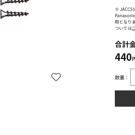
※ JAC
Panas
用となり
ついては
合計
440
数量：