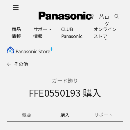
メ
イ
ロ
ン
グ
コ
商品
サポート
CLUB
オンライン
イ
ン
情報
情報
Panasonic
ストア
ン
テ
ン
ツ
に
その他
ス
キ
ッ
ガード飾り
プ
FFE0550193 購入
概要
購入
サポート