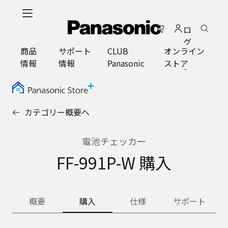
メ
イ
ロ
ン
グ
コ
商品
サポート
CLUB
オンライン
イ
ン
情報
情報
Panasonic
ストア
ン
テ
ン
ツ
に
カテゴリー概要へ
ス
キ
ッ
電池チェッカー
プ
FF-991P-W 購入
概要
購入
仕様
サポート