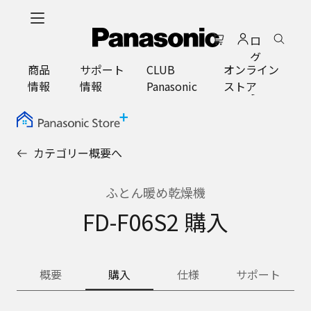
メ
イ
ロ
ン
グ
コ
商品
サポート
CLUB
オンライン
イ
ン
情報
情報
Panasonic
ストア
ン
テ
ン
ツ
に
カテゴリー概要へ
ス
キ
ッ
ふとん暖め乾燥機
プ
FD-F06S2 購入
概要
購入
仕様
サポート