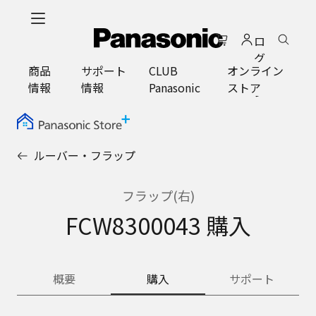
メ
イ
ロ
ン
グ
コ
商品
サポート
CLUB
オンライン
イ
ン
情報
情報
Panasonic
ストア
ン
テ
ン
ツ
に
ルーバー・フラップ
ス
キ
ッ
フラップ(右)
プ
FCW8300043 購入
概要
購入
サポート