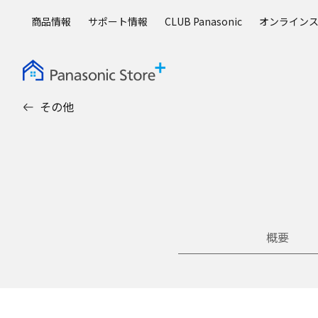
メ
商品情報
サポート情報
CLUB Panasonic
オンライン
イ
ン
コ
ン
テ
その他
ン
ツ
に
ス
キ
ッ
プ
概要