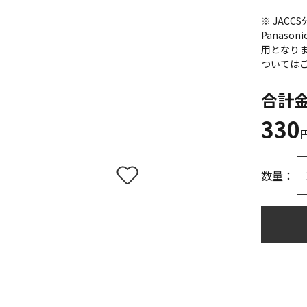
※ JAC
Panas
用となり
ついては
合計
330
数量：