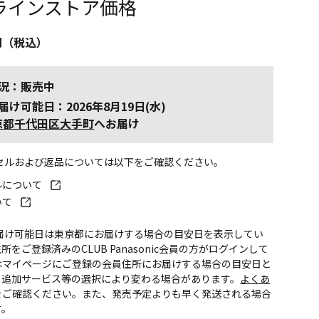
ラインストア価格
円（税込）
況：販売中
届け可能日：2026年8月19日(水)
京都千代田区大手町
へお届け
ンセルおよび返品については以下をご確認ください。
ルについて
いて
お届け可能日は東京都にお届けする場合の目安日を表示してい
所をご登録済みのCLUB Panasonic会員の方がログインして
はマイページにご登録の会員住所にお届けする場合の目安日と
。追加サービス等の選択により変わる場合があります。
よくあ
をご確認ください。また、発売予定よりも早く発送される場合
す。