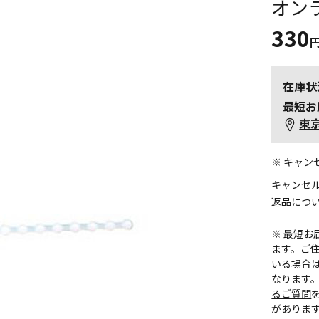
オン
330
在庫状
最短お
東
※ キャ
キャンセ
返品につ
※ 最短
ます。ご住
いる場合
なります
るご質問
がありま