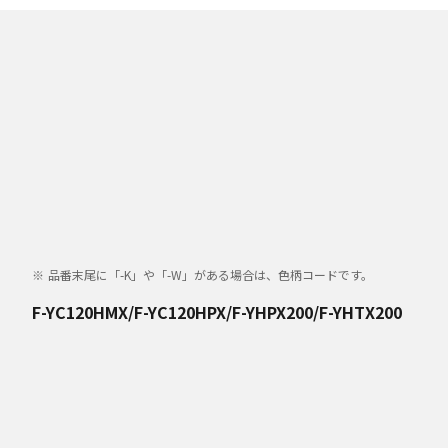
品番末尾に「-K」や「-W」がある場合は、色柄コードです。
F-YC120HMX/F-YC120HPX/F-YHPX200/F-YHTX200