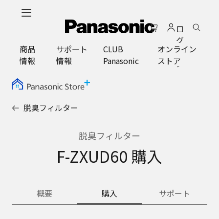
メ
イ
ロ
ン
グ
コ
商品
サポート
CLUB
オンライン
イ
ン
情報
情報
Panasonic
ストア
ン
テ
ン
ツ
に
脱臭フィルター
ス
キ
ッ
脱臭フィルター
プ
F-ZXUD60 購入
概要
購入
サポート