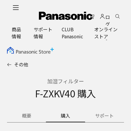
メ
イ
ロ
ン
グ
コ
商品
サポート
CLUB
オンライン
イ
ン
情報
情報
Panasonic
ストア
ン
テ
ン
ツ
に
その他
ス
キ
ッ
加湿フィルター
プ
F-ZXKV40 購入
概要
購入
サポート