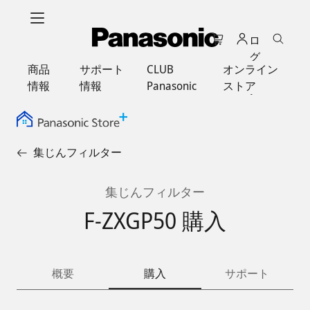
メ
イ
ロ
ン
グ
コ
商品
サポート
CLUB
オンライン
イ
ン
情報
情報
Panasonic
ストア
ン
テ
ン
ツ
に
集じんフィルター
ス
キ
ッ
集じんフィルター
プ
F-ZXGP50 購入
概要
購入
サポート