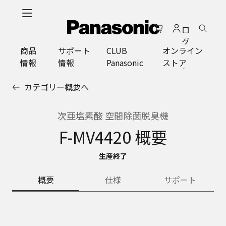
メ
イ
ロ
ン
グ
コ
商品
サポート
CLUB
オンライン
イ
ン
情報
情報
Panasonic
ストア
ン
テ
ン
カテゴリー概要へ
ツ
に
ス
次亜塩素酸 空間除菌脱臭機
キ
F-MV4420 概要
ッ
プ
生産終了
概要
仕様
サポート