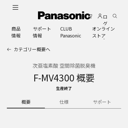
メ
イ
ロ
ン
グ
コ
商品
サポート
CLUB
オンライン
イ
ン
情報
情報
Panasonic
ストア
ン
テ
ン
カテゴリー概要へ
ツ
に
ス
次亜塩素酸 空間除菌脱臭機
キ
F-MV4300 概要
ッ
プ
生産終了
概要
仕様
サポート