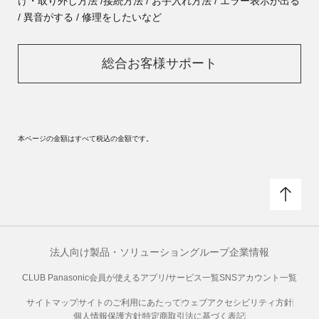
け・取り外し方法 /
接続方法 / お手入れ方法 / エラー表示が出る
/ 異音がする / 修理をしたいなど
総合お客様サポート
本ページの金額はすべて税込の金額です。
法人向け製品・ソリューション
グループ企業情報
CLUB Panasonic会員が使えるアプリ/サービス一覧
SNSアカウント一覧
サイトマップ
サイトのご利用にあたって
ウェブアクセシビリティ方針
個人情報保護方針
特定商取引法に基づく表記