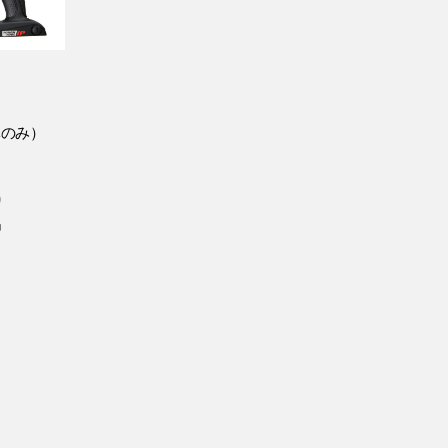
体のみ）
)
中