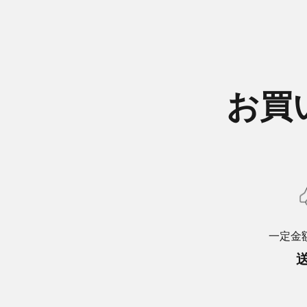
お買
一定金