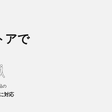
トアで
品の
に対応