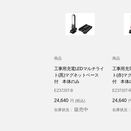
商品
商品
工事用充電LEDマルチライ
工事用充
ト(黒)マグネットベース
ト(赤)マ
付 本体のみ
付 本体
EZ3720T-B
EZ3720T-
24,640
24,640
円 (税込)
円
販売中
在庫状況：
在庫状況