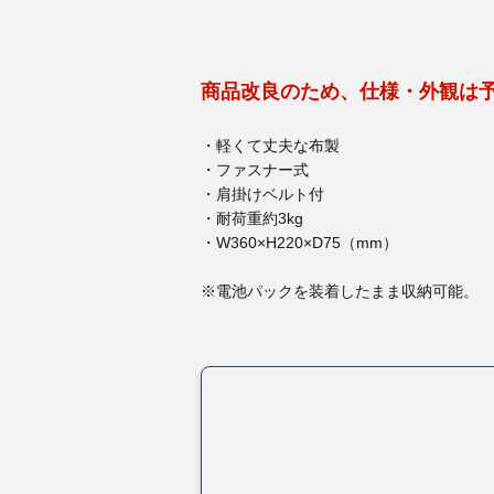
商品改良のため、仕様・外観は
・軽くて丈夫な布製
・ファスナー式
・肩掛けベルト付
・耐荷重約3kg
・W360×H220×D75（mm）
※電池パックを装着したまま収納可能。