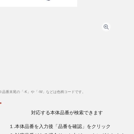
※品番末尾の「-K」や「-W」などは色柄コードです。
。
対応する本体品番が検索できます
１.本体品番を入力後「品番を確認」をクリック