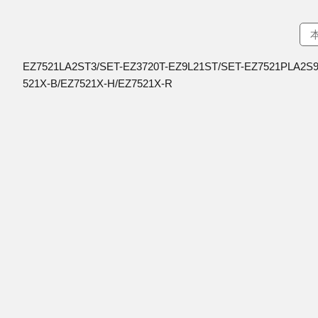
EZ7521LA2ST3/SET-EZ3720T-EZ9L21ST/SET-EZ7521PLA2S9
521X-B/EZ7521X-H/EZ7521X-R